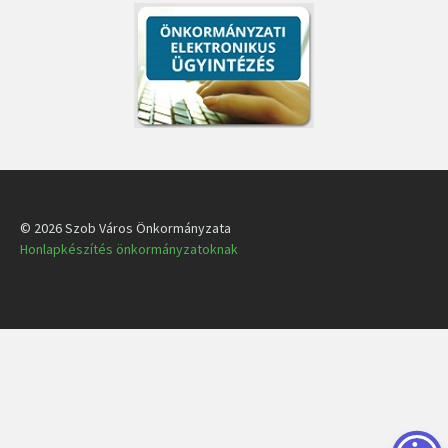
© 2026 Szob Város Önkormányzata
Honlapkészítés önkormányzatoknak