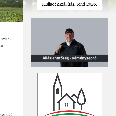
 szobi
sű
etés után