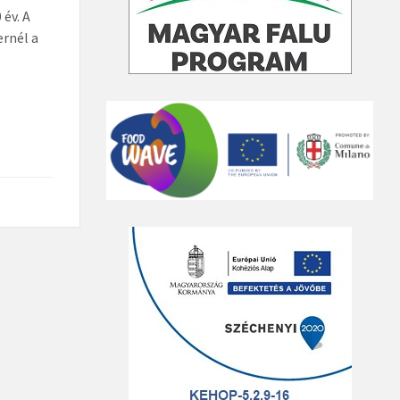
év. A
rnél a