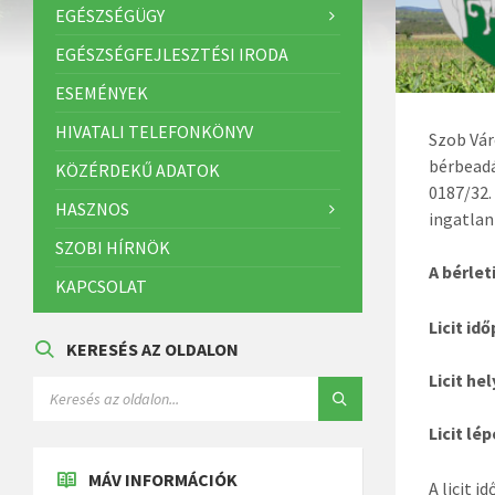
EGÉSZSÉGÜGY
EGÉSZSÉGFEJLESZTÉSI IRODA
ESEMÉNYEK
HIVATALI TELEFONKÖNYV
Szob Vár
bérbeadá
KÖZÉRDEKŰ ADATOK
0187/32.
HASZNOS
ingatlan
SZOBI HÍRNÖK
A bérleti
KAPCSOLAT
Licit id
KERESÉS AZ OLDALON
Licit hel
Licit lé
MÁV INFORMÁCIÓK
A licit 