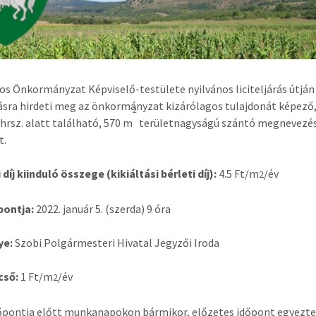
os Önkormányzat Képviselő-testülete nyilvános liciteljárás útján
sra hirdeti meg az önkormányzat kizárólagos tulajdonát képező,
2
 hrsz. alatt található, 570 m
területnagyságú szántó megnevezé
t.
 díj kiinduló összege (kikiáltási bérleti díj):
4.5 Ft/m
/év
2
őpontja:
2022. január 5. (szerda) 9 óra
ye:
Szobi Polgármesteri Hivatal Jegyzői Iroda
pcső:
1 Ft/m
/év
2
időpontja előtt munkanapokon bármikor, előzetes időpont egyezt