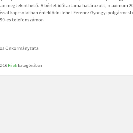
lan megtekinthető. A bérlet időtartama határozott, maximum 20 
ssal kapcsolatban érdeklődni lehet Ferencz Gyöngyi polgármeste
690-es telefonszámon.
ros Önkormányzata
12-16
Hírek
kategóriában