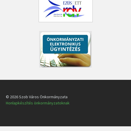
© 2026 Szob Város Önkormányzata
Honlapkészítés önkormányzatoknak