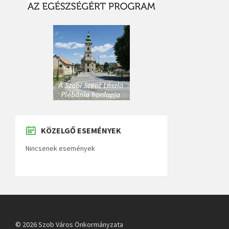
KÖZELGŐ ESEMÉNYEK
Nincsenek események
© 2026 Szob Város Önkormányzata