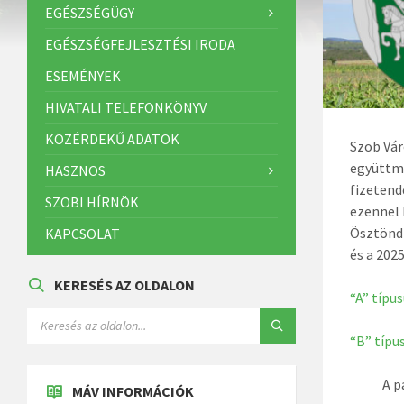
EGÉSZSÉGÜGY
EGÉSZSÉGFEJLESZTÉSI IRODA
ESEMÉNYEK
HIVATALI TELEFONKÖNYV
KÖZÉRDEKŰ ADATOK
Szob Vár
együttmű
HASZNOS
fizetend
SZOBI HÍRNÖK
ezennel 
Ösztöndí
KAPCSOLAT
és a 202
KERESÉS AZ OLDALON
“A” típu
“B” típu
A p
MÁV INFORMÁCIÓK