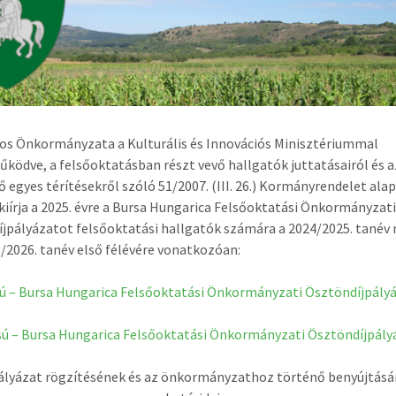
os Önkormányzata a Kulturális és Innovációs Minisztériummal
ködve, a felsőoktatásban részt vevő hallgatók juttatásairól és a
ő egyes térítésekről szóló 51/2007. (III. 26.) Kormányrendelet ala
kiírja a 2025. évre a Bursa Hungarica Felsőoktatási Önkormányzat
jpályázatot felsőoktatási hallgatók számára a 2024/2025. tanév
5/2026. tanév első félévére vonatkozóan:
sú – Bursa Hungarica Felsőoktatási Önkormányzati Ösztöndíjpály
sú – Bursa Hungarica Felsőoktatási Önkormányzati Ösztöndíjpály
ályázat rögzítésének és az önkormányzathoz történő benyújtás