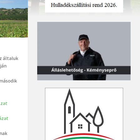
z általuk
pján
i
 második
ázat
ázat
ának