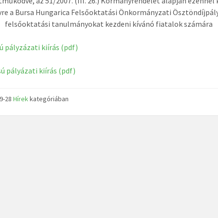
működve, az 51/2007. (III. 26.) Kormányrendelet alapján ezennel k
évre a Bursa Hungarica Felsőoktatási Önkormányzati Ösztöndíjpál
felsőoktatási tanulmányokat kezdeni kívánó fiatalok számára
ú pályzázati kiírás (pdf)
ú pályázati kiírás (pdf)
09-28
Hírek
kategóriában