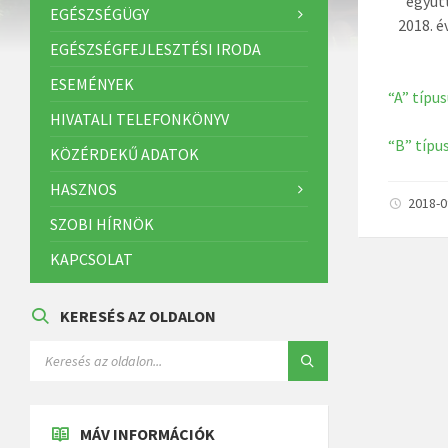
együtt
EGÉSZSÉGÜGY
2018. 
EGÉSZSÉGFEJLESZTÉSI IRODA
ESEMÉNYEK
“A” típus
HIVATALI TELEFONKÖNYV
“B” típus
KÖZÉRDEKŰ ADATOK
HASZNOS
2018-
SZOBI HÍRNÖK
KAPCSOLAT
KERESÉS AZ OLDALON
MÁV INFORMÁCIÓK