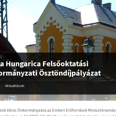
a Hungarica Felsőoktatási
rmányzati Ösztöndíjpályázat
Aktualitások:
zob Város Önkormányzata az Emberi Erőforrások Minisztériumáv