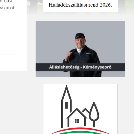
iírja a
yázatot