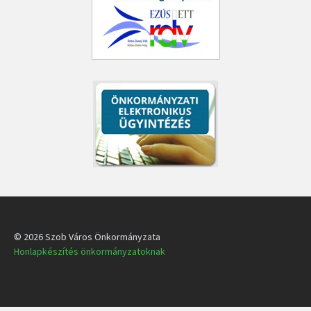
© 2026 Szob Város Önkormányzata
Honlapkészítés önkormányzatoknak