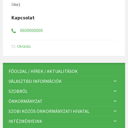
like).
Kapcsolat
0600000000
K
Oktatás
a
t
e
g
ó
r
FŐOLDAL / HÍREK / AKTUALITÁSOK
i
á
VÁLASZTÁSI INFORMÁCIÓK
k
:
SZOBRÓL
ÖNKORMÁNYZAT
SZOBI KÖZÖS ÖNKORMÁNYZATI HIVATAL
INTÉZMÉNYEINK