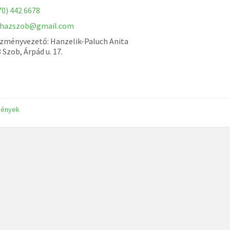
70) 442 6678
hazszob@gmail.com
zményvezető: Hanzelik-Paluch Anita
 Szob, Árpád u. 17.
mények