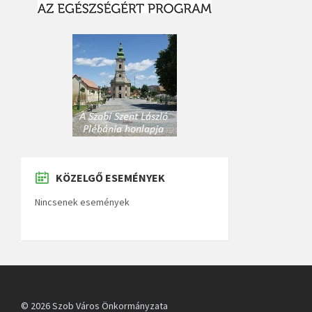
KÖZELGŐ ESEMÉNYEK
Nincsenek események
© 2026 Szob Város Önkormányzata