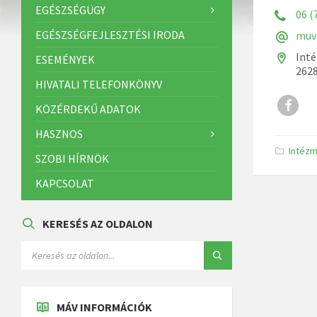
EGÉSZSÉGÜGY
06 (
EGÉSZSÉGFEJLESZTÉSI IRODA
muv
Inté
ESEMÉNYEK
2628
HIVATALI TELEFONKÖNYV
h
KÖZÉRDEKŰ ADATOK
t
t
HASZNOS
p
K
Intéz
SZOBI HÍRNÖK
s
a
t
:
e
KAPCSOLAT
/
g
ó
/
r
w
i
KERESÉS AZ OLDALON
w
á
k
w
:
.
f
a
c
MÁV INFORMÁCIÓK
e