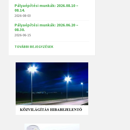
b
Pályaépítési munkák: 2026.08.10 –
08.14.
o
2026-08-03
o
k
Pályaépítési munkák: 2026.06.20 –
.
08.30.
c
2026-06-15
o
m
TOVÁBBI BEJEGYZÉSEK
/
m
u
v
h
a
z
s
z
o
b