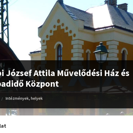
i József Attila Művelődési Ház és
badidő Központ
Intézmények, helyek
lat