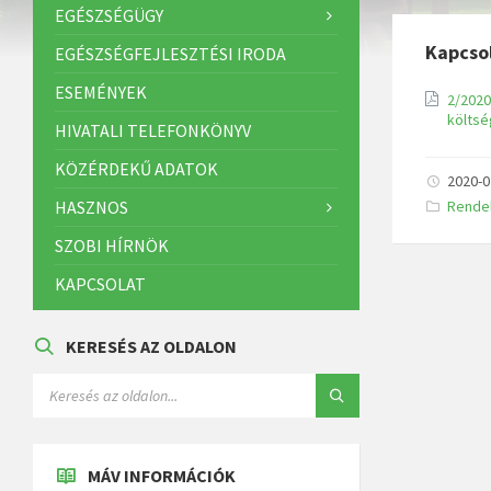
EGÉSZSÉGÜGY
Kapcso
EGÉSZSÉGFEJLESZTÉSI IRODA
ESEMÉNYEK
2/2020
költsé
HIVATALI TELEFONKÖNYV
KÖZÉRDEKŰ ADATOK
2020-0
K
HASZNOS
Rende
a
t
SZOBI HÍRNÖK
e
g
ó
KAPCSOLAT
r
i
á
k
KERESÉS AZ OLDALON
:
MÁV INFORMÁCIÓK