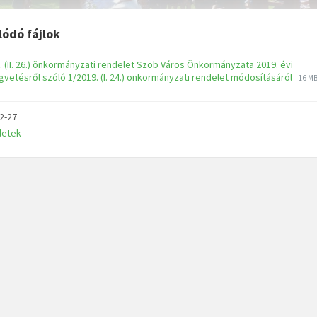
lódó fájlok
. (II. 26.) önkormányzati rendelet Szob Város Önkormányzata 2019. évi
gvetésről szóló 1/2019. (I. 24.) önkormányzati rendelet módosításáról
16 M
2-27
letek