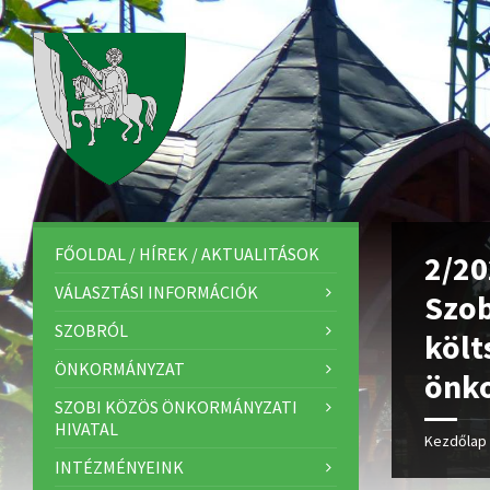
FŐOLDAL / HÍREK / AKTUALITÁSOK
2/20
VÁLASZTÁSI INFORMÁCIÓK
Szob
SZOBRÓL
költ
ÖNKORMÁNYZAT
önko
SZOBI KÖZÖS ÖNKORMÁNYZATI
HIVATAL
Kezdőlap
INTÉZMÉNYEINK