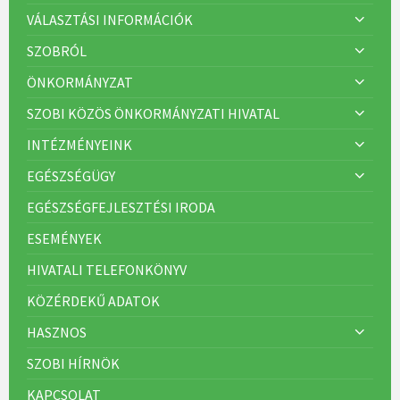
á
VÁLASZTÁSI INFORMÁCIÓK
k
:
SZOBRÓL
ÖNKORMÁNYZAT
SZOBI KÖZÖS ÖNKORMÁNYZATI HIVATAL
INTÉZMÉNYEINK
EGÉSZSÉGÜGY
EGÉSZSÉGFEJLESZTÉSI IRODA
ESEMÉNYEK
HIVATALI TELEFONKÖNYV
KÖZÉRDEKŰ ADATOK
HASZNOS
SZOBI HÍRNÖK
KAPCSOLAT