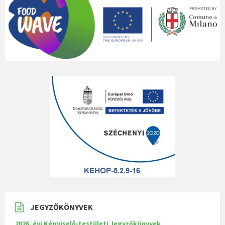
JEGYZŐKÖNYVEK
2026. évi Képviselő-testületi Jegyzőkönyvek