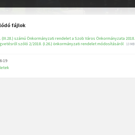
lódó fájlok
. (IX.28.) számú Önkormányzati rendelet a Szob Város Önkormányzata 2018.
gvetésről szóló 2/2018. (I.26.) önkormányzati rendelet módosításáról
13 MB
6-19
letek