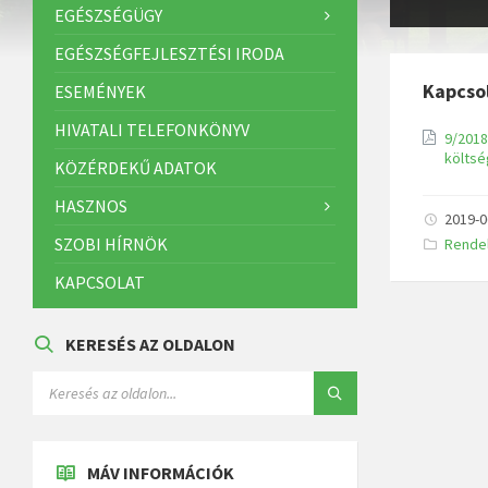
EGÉSZSÉGÜGY
EGÉSZSÉGFEJLESZTÉSI IRODA
Kapcso
ESEMÉNYEK
HIVATALI TELEFONKÖNYV
9/2018
költsé
KÖZÉRDEKŰ ADATOK
HASZNOS
2019-0
SZOBI HÍRNÖK
K
Rende
a
t
KAPCSOLAT
e
g
ó
r
KERESÉS AZ OLDALON
i
á
k
:
MÁV INFORMÁCIÓK