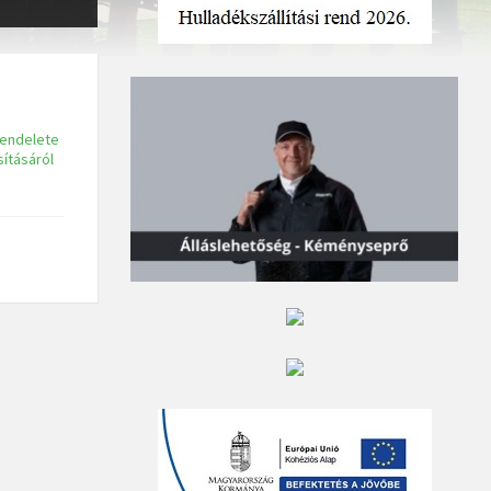
rendelete
sításáról