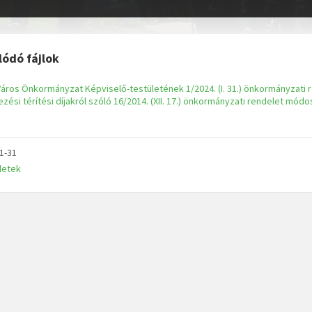
lódó fájlok
áros Önkormányzat Képviselő-testületének 1/2024. (I. 31.) önkormányzati 
ezési térítési díjakról szóló 16/2014. (XII. 17.) önkormányzati rendelet módo
1-31
letek