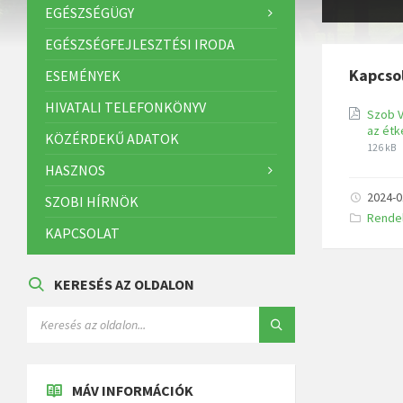
EGÉSZSÉGÜGY
EGÉSZSÉGFEJLESZTÉSI IRODA
Kapcso
ESEMÉNYEK
HIVATALI TELEFONKÖNYV
Szob V
az étk
KÖZÉRDEKŰ ADATOK
126 kB
HASZNOS
2024-0
SZOBI HÍRNÖK
K
Rende
a
KAPCSOLAT
t
e
g
ó
KERESÉS AZ OLDALON
r
i
á
k
:
MÁV INFORMÁCIÓK