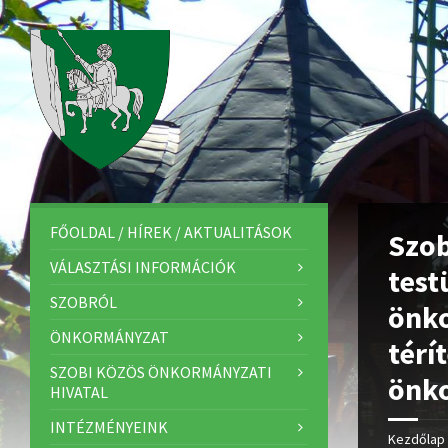
FŐOLDAL / HÍREK / AKTUALITÁSOK
Szob
VÁLASZTÁSI INFORMÁCIÓK
test
SZOBRÓL
önko
ÖNKORMÁNYZAT
térí
SZOBI KÖZÖS ÖNKORMÁNYZATI
önko
HIVATAL
INTÉZMÉNYEINK
Kezdőlap