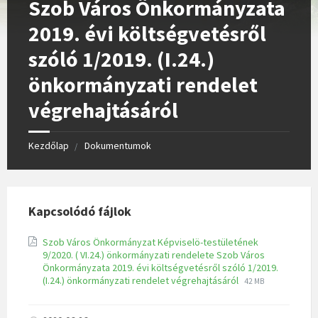
Szob Város Önkormányzata
2019. évi költségvetésről
szóló 1/2019. (I.24.)
önkormányzati rendelet
végrehajtásáról
Kezdőlap
Dokumentumok
Kapcsolódó fájlok
Szob Város Önkormányzat Képviselö-testületének
9/2020. ( VI.24.) önkormányzati rendelete Szob Város
Önkormányzata 2019. évi költségvetésről szóló 1/2019.
(I.24.) önkormányzati rendelet végrehajtásáról
42 MB