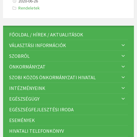
2020-06-26
K
Rendeletek
a
t
e
g
ó
r
FŐOLDAL / HÍREK / AKTUALITÁSOK
i
á
VÁLASZTÁSI INFORMÁCIÓK
k
:
SZOBRÓL
ÖNKORMÁNYZAT
SZOBI KÖZÖS ÖNKORMÁNYZATI HIVATAL
INTÉZMÉNYEINK
EGÉSZSÉGÜGY
EGÉSZSÉGFEJLESZTÉSI IRODA
ESEMÉNYEK
HIVATALI TELEFONKÖNYV