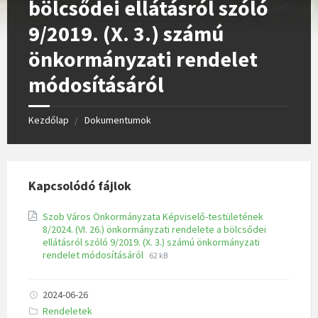
bölcsődei ellátásról szóló
9/2019. (X. 3.) számú
önkormányzati rendelet
módosításáról
Kezdőlap
Dokumentumok
Kapcsolódó fájlok
Szob Város Önkormányzata Képviselő-testületének
8/2024. (VI. 26.) önkormányzati rendelete a bölcsődei
ellátásról szóló 9/2019. (X. 3.) számú önkormányzati
rendelet módosításáról
62 kB
2024-06-26
K
Rendeletek