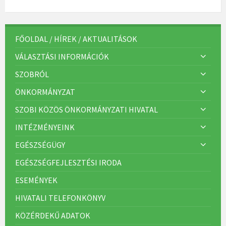
a
t
e
g
ó
r
FŐOLDAL / HÍREK / AKTUALITÁSOK
i
á
VÁLASZTÁSI INFORMÁCIÓK
k
:
SZOBRÓL
ÖNKORMÁNYZAT
SZOBI KÖZÖS ÖNKORMÁNYZATI HIVATAL
INTÉZMÉNYEINK
EGÉSZSÉGÜGY
EGÉSZSÉGFEJLESZTÉSI IRODA
ESEMÉNYEK
HIVATALI TELEFONKÖNYV
KÖZÉRDEKŰ ADATOK