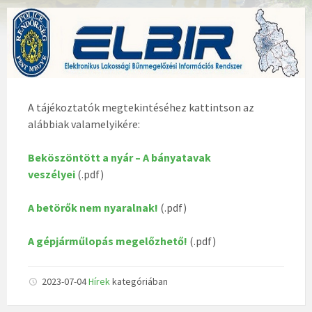
A tájékoztatók megtekintéséhez kattintson az
alábbiak valamelyikére:
Beköszöntött a nyár – A bányatavak
veszélyei
(.pdf)
A betörők nem nyaralnak!
(.pdf)
A gépjárműlopás megelőzhető!
(.pdf)
2023-07-04
Hírek
kategóriában