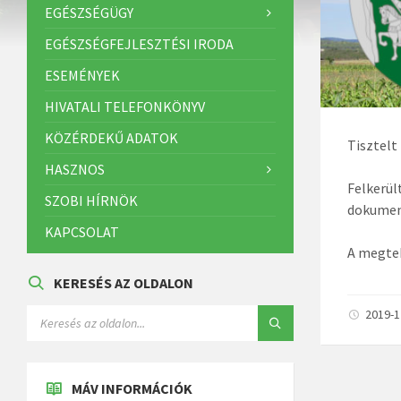
EGÉSZSÉGÜGY
EGÉSZSÉGFEJLESZTÉSI IRODA
ESEMÉNYEK
HIVATALI TELEFONKÖNYV
KÖZÉRDEKŰ ADATOK
Tisztelt
HASZNOS
Felkerül
SZOBI HÍRNÖK
dokumen
KAPCSOLAT
A megtek
KERESÉS AZ OLDALON
2019-
MÁV INFORMÁCIÓK