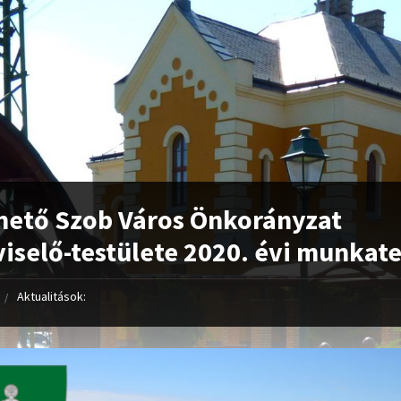
hető Szob Város Önkorányzat
iselő-testülete 2020. évi munkat
Aktualitások: