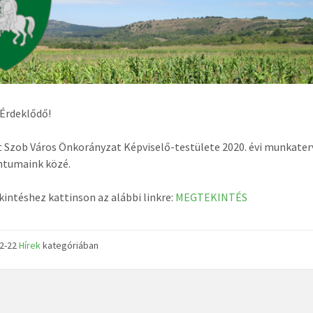
 Érdeklődő!
t Szob Város Önkorányzat Képviselő-testülete 2020. évi munkater
tumaink közé.
intéshez kattinson az alábbi linkre:
MEGTEKINTÉS
12-22
Hírek
kategóriában