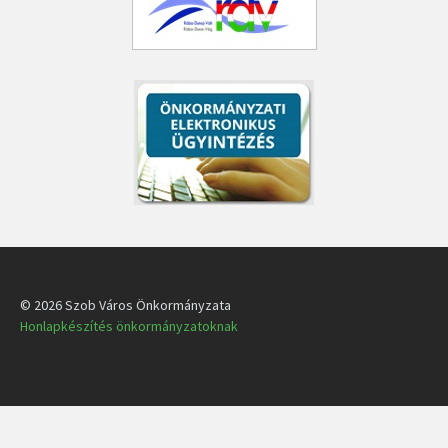
© 2026 Szob Város Önkormányzata
Honlapkészítés önkormányzatoknak