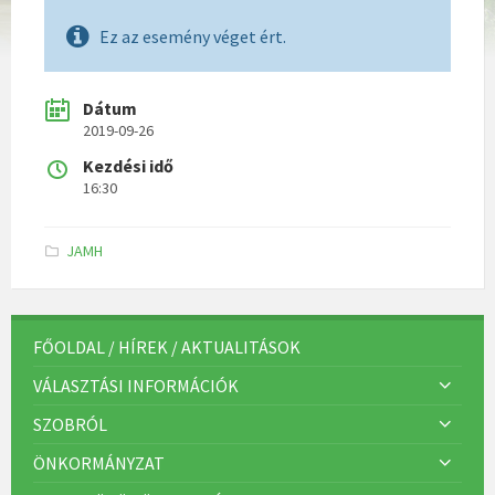
Ez az esemény véget ért.
Dátum
2019-09-26
Kezdési idő
16:30
K
JAMH
a
t
e
g
ó
r
FŐOLDAL / HÍREK / AKTUALITÁSOK
i
á
VÁLASZTÁSI INFORMÁCIÓK
k
:
SZOBRÓL
ÖNKORMÁNYZAT