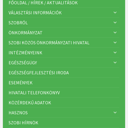
r
FŐOLDAL / HÍREK / AKTUALITÁSOK
i
á
VÁLASZTÁSI INFORMÁCIÓK
k
:
SZOBRÓL
ÖNKORMÁNYZAT
SZOBI KÖZÖS ÖNKORMÁNYZATI HIVATAL
INTÉZMÉNYEINK
EGÉSZSÉGÜGY
EGÉSZSÉGFEJLESZTÉSI IRODA
ESEMÉNYEK
HIVATALI TELEFONKÖNYV
KÖZÉRDEKŰ ADATOK
HASZNOS
SZOBI HÍRNÖK