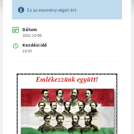
Ez az esemény véget ért.
Dátum
2021-10-06
Kezdési idő
16:30