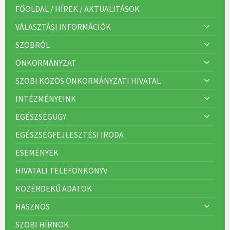
r
FŐOLDAL / HÍREK / AKTUALITÁSOK
i
á
VÁLASZTÁSI INFORMÁCIÓK
k
:
SZOBRÓL
ÖNKORMÁNYZAT
SZOBI KÖZÖS ÖNKORMÁNYZATI HIVATAL
INTÉZMÉNYEINK
EGÉSZSÉGÜGY
EGÉSZSÉGFEJLESZTÉSI IRODA
ESEMÉNYEK
HIVATALI TELEFONKÖNYV
KÖZÉRDEKŰ ADATOK
HASZNOS
SZOBI HÍRNÖK