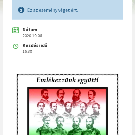
Ez az esemény véget ért.
Dátum
2020-10-06
Kezdési idő
16:30