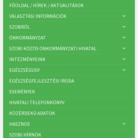
r
FŐOLDAL / HÍREK / AKTUALITÁSOK
i
á
VÁLASZTÁSI INFORMÁCIÓK
k
:
SZOBRÓL
ÖNKORMÁNYZAT
SZOBI KÖZÖS ÖNKORMÁNYZATI HIVATAL
INTÉZMÉNYEINK
EGÉSZSÉGÜGY
EGÉSZSÉGFEJLESZTÉSI IRODA
ESEMÉNYEK
HIVATALI TELEFONKÖNYV
KÖZÉRDEKŰ ADATOK
HASZNOS
SZOBI HÍRNÖK