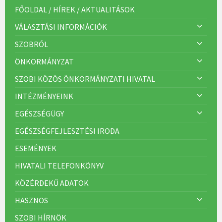
r
FŐOLDAL / HÍREK / AKTUALITÁSOK
i
á
VÁLASZTÁSI INFORMÁCIÓK
k
:
SZOBRÓL
ÖNKORMÁNYZAT
SZOBI KÖZÖS ÖNKORMÁNYZATI HIVATAL
INTÉZMÉNYEINK
EGÉSZSÉGÜGY
EGÉSZSÉGFEJLESZTÉSI IRODA
ESEMÉNYEK
HIVATALI TELEFONKÖNYV
KÖZÉRDEKŰ ADATOK
HASZNOS
SZOBI HÍRNÖK