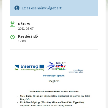
Ez az esemény véget ért.
Dátum
2021-05-07
Kezdési idő
17:00