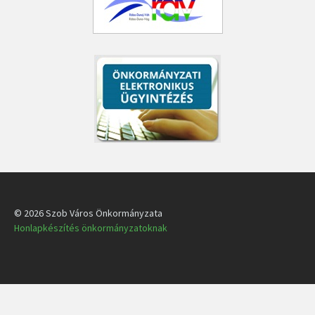
© 2026 Szob Város Önkormányzata
Honlapkészítés önkormányzatoknak