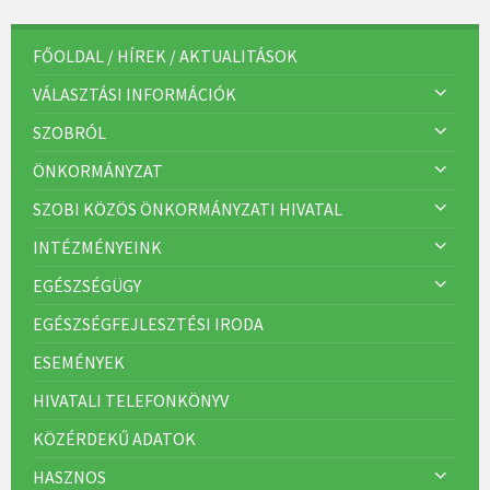
e
g
ó
r
FŐOLDAL / HÍREK / AKTUALITÁSOK
i
á
VÁLASZTÁSI INFORMÁCIÓK
k
:
SZOBRÓL
ÖNKORMÁNYZAT
SZOBI KÖZÖS ÖNKORMÁNYZATI HIVATAL
INTÉZMÉNYEINK
EGÉSZSÉGÜGY
EGÉSZSÉGFEJLESZTÉSI IRODA
ESEMÉNYEK
HIVATALI TELEFONKÖNYV
KÖZÉRDEKŰ ADATOK
HASZNOS