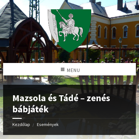
MENU
Mazsola és Tádé – zenés
bábjáték
Kezdőlap
Események