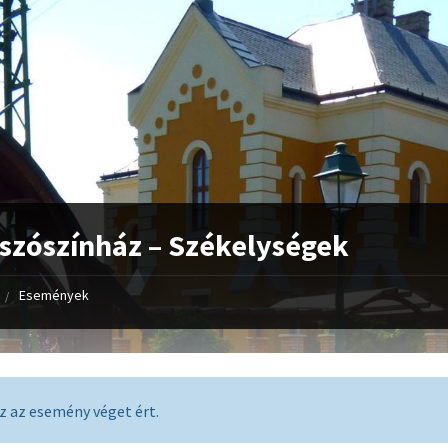
szószínház – Székelységek
Események
z az esemény véget ért.