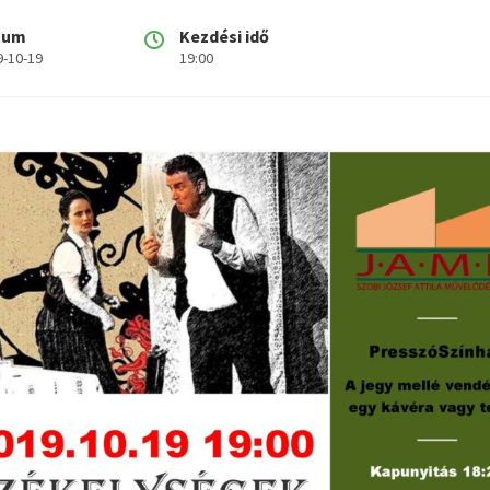
tum
Kezdési idő
9-10-19
19:00