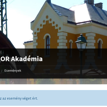
IOR Akadémia
Események
z az esemény véget ért.