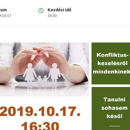
tum
Kezdési idő
9-10-17
16:30