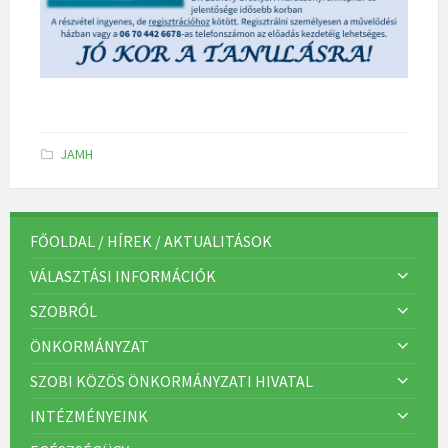
K
JAMH
a
t
e
g
ó
r
FŐOLDAL / HÍREK / AKTUALITÁSOK
i
á
VÁLASZTÁSI INFORMÁCIÓK
k
:
SZOBRÓL
ÖNKORMÁNYZAT
SZOBI KÖZÖS ÖNKORMÁNYZATI HIVATAL
INTÉZMÉNYEINK