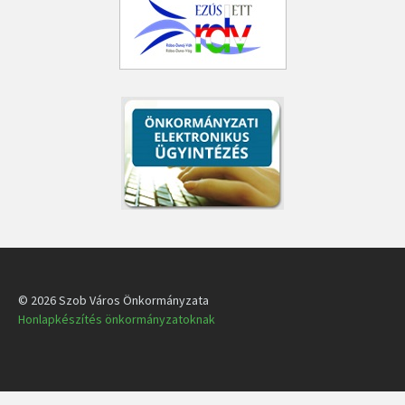
© 2026 Szob Város Önkormányzata
Honlapkészítés önkormányzatoknak