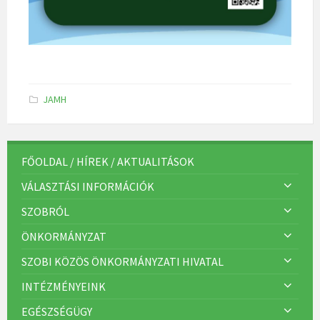
K
JAMH
a
t
e
g
ó
r
FŐOLDAL / HÍREK / AKTUALITÁSOK
i
á
VÁLASZTÁSI INFORMÁCIÓK
k
:
SZOBRÓL
ÖNKORMÁNYZAT
SZOBI KÖZÖS ÖNKORMÁNYZATI HIVATAL
INTÉZMÉNYEINK
EGÉSZSÉGÜGY