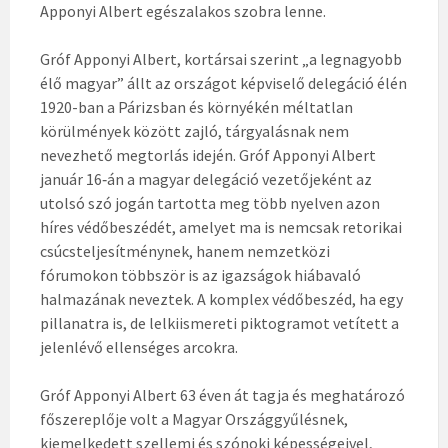
Apponyi Albert egészalakos szobra lenne.
Gróf Apponyi Albert, kortársai szerint „a legnagyobb
élő magyar” állt az országot képviselő delegáció élén
1920-ban a Párizsban és környékén méltatlan
körülmények között zajló, tárgyalásnak nem
nevezhető megtorlás idején. Gróf Apponyi Albert
január 16‑án a magyar delegáció vezetőjeként az
utolsó szó jogán tartotta meg több nyelven azon
híres védőbeszédét, amelyet ma is nemcsak retorikai
csúcsteljesítménynek, hanem nemzetközi
fórumokon többször is az igazságok hiábavaló
halmazának neveztek. A komplex védőbeszéd, ha egy
pillanatra is, de lelkiismereti piktogramot vetített a
jelenlévő ellenséges arcokra.
Gróf Apponyi Albert 63 éven át tagja és meghatározó
főszereplője volt a Magyar Országgyűlésnek,
kiemelkedett szellemi és szónoki képességeivel,