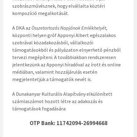
szobrászművésznek, hogy elvállalta köztéri
kompozíció megalkotását.
A DKA az
Összetartozás Napjának Emlékhelyét
,
központi helyen gróf Apponyi Albert egészalakos
szobrával közadakozásból, vállalkozói
támogatásokból és pályázaton elnyerhető pénzből
tervezi megépíteni. A továbbiakban rendszeresen
jelentkezünk az Apponyi híradóval az írott és online
médiában, valamint hozzájárulás esetén
megjelentetjük a támogatók nevét is.
A Dunakanyar Kulturális Alapítvány elkülönített
számlaszámot hozott létre az adakozás és
támogatások fogadására:
OTP Bank: 11742094-26994668