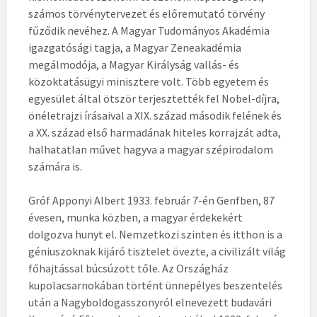
számos törvénytervezet és előremutató törvény
fűződik nevéhez. A Magyar Tudományos Akadémia
igazgatósági tagja, a Magyar Zeneakadémia
megálmodója, a Magyar Királyság vallás- és
közoktatásügyi minisztere volt. Több egyetem és
egyesület által ötször terjesztették fel Nobel-díjra,
önéletrajzi írásaival a XIX. század második felének és
a XX. század első harmadának hiteles korrajzát adta,
halhatatlan művet hagyva a magyar szépirodalom
számára is.
Gróf Apponyi Albert 1933. február 7-én Genfben, 87
évesen, munka közben, a magyar érdekekért
dolgozva hunyt el. Nemzetközi szinten és itthon is a
géniuszoknak kijáró tisztelet övezte, a civilizált világ
főhajtással búcsúzott tőle. Az Országház
kupolacsarnokában történt ünnepélyes beszentelés
után a Nagyboldogasszonyról elnevezett budavári