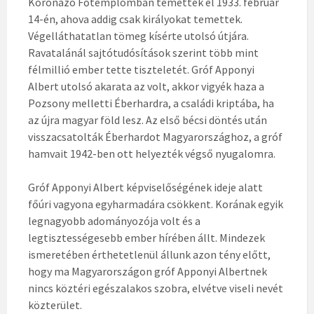
Koronázó Főtemplomban temették el 1933. február
14-én, ahova addig csak királyokat temettek.
Végelláthatatlan tömeg kísérte utolsó útjára.
Ravatalánál sajtótudósítások szerint több mint
félmillió ember tette tiszteletét. Gróf Apponyi
Albert utolsó akarata az volt, akkor vigyék haza a
Pozsony melletti Éberhardra, a családi kriptába, ha
az újra magyar föld lesz. Az első bécsi döntés után
visszacsatolták Éberhardot Magyarországhoz, a gróf
hamvait 1942-ben ott helyezték végső nyugalomra.
Gróf Apponyi Albert képviselőségének ideje alatt
főúri vagyona egyharmadára csökkent. Korának egyik
legnagyobb adományozója volt és a
legtisztességesebb ember hírében állt. Mindezek
ismeretében érthetetlenül állunk azon tény előtt,
hogy ma Magyarországon gróf Apponyi Albertnek
nincs köztéri egészalakos szobra, elvétve viseli nevét
közterület.