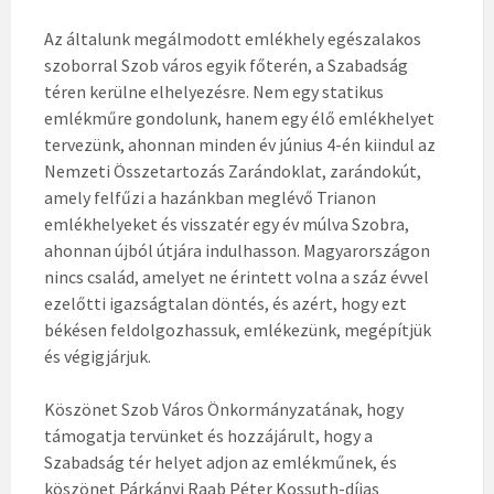
Az általunk megálmodott emlékhely egészalakos
szoborral Szob város egyik főterén, a Szabadság
téren kerülne elhelyezésre. Nem egy statikus
emlékműre gondolunk, hanem egy élő emlékhelyet
tervezünk, ahonnan minden év június 4-én kiindul az
Nemzeti Összetartozás Zarándoklat, zarándokút,
amely felfűzi a hazánkban meglévő Trianon
emlékhelyeket és visszatér egy év múlva Szobra,
ahonnan újból útjára indulhasson. Magyarországon
nincs család, amelyet ne érintett volna a száz évvel
ezelőtti igazságtalan döntés, és azért, hogy ezt
békésen feldolgozhassuk, emlékezünk, megépítjük
és végigjárjuk.
Köszönet Szob Város Önkormányzatának, hogy
támogatja tervünket és hozzájárult, hogy a
Szabadság tér helyet adjon az emlékműnek, és
köszönet Párkányi Raab Péter Kossuth-díjas