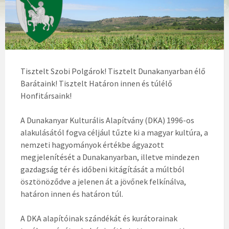
Tisztelt Szobi Polgárok! Tisztelt Dunakanyarban élő
Barátaink! Tisztelt Határon innen és túlélő
Honfitársaink!
A Dunakanyar Kulturális Alapítvány (DKA) 1996-os
alakulásától fogva céljául tűzte ki a magyar kultúra, a
nemzeti hagyományok értékbe ágyazott
megjelenítését a Dunakanyarban, illetve mindezen
gazdagság tér és időbeni kitágítását a múltból
ösztönöződve a jelenen át a jövőnek felkínálva,
határon innen és határon túl.
A DKA alapítóinak szándékát és kurátorainak