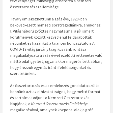
tevékenységét mindvégig áthatotta a nemzeti
összetartozás szellemisége.
Tavaly emlékezhettünk a száz éve, 1920-ban
bekövetkezett nemzeti sorstragédiánkra, amikor az
I. Világháború győztes nagyhatalmai a jól ismert
körülmények között kegyetlenül feldarabolták
népünket és hazánkat a trianoni boncasztalon. A
COVID-19 világjárvány tragikus ránk rontása
megakadályozta a száz évvel ezelőtti rettenetre való
méltó odafigyelést, ugyanakkor megerősített abban,
hogy érezzük egymás iránti felelősségünket és
szeretetünket.
Az összetartozás és az emlékezés gondolata szülte
bennünk azt az elhívatottságot, hogy méltó formát
és tartalmat adjunk a Nemzeti Összetartozás
Napjának, a
Nemzeti Összetartozás Emlékhelye
megalkotásával, amelynek központi alakja gróf