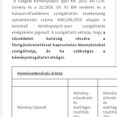
A Szegedi Kéményseprő ipari Kft. 2015. évi CCXI.
törvény és a 21/2016. (VI. 9.) BM rendelet és a
Katasztrófavédelem szolgáltatási tevékenység
nyilvántartási száma: K001/06/2019 alapján a
kötelező kéményseprő-ipari szolgáltatás
elvégzésére jogosult. A szolgáltató vállalja, hogy
a
tűzvédelmi hatóság részére a
füstgázelvezetéssel kapcsolatos bizonylatokat
szolgáltatja, és ha szükséges a
kéményvizsgálatot elvégzi.
Kéményellenőrzés árlista
Kémény-
Kémén
ellenőrzés
ellenőr
és
és
Kémény típusok
esetleges
esetleg
tisztítás
tisztítá
díja
díja