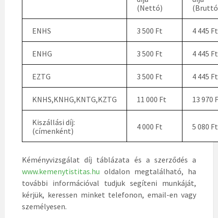
(Nettó)
(Bruttó
ENHS
3 500 Ft
4 445 Ft
ENHG
3 500 Ft
4 445 Ft
EZTG
3 500 Ft
4 445 Ft
KNHS,KNHG,KNTG,KZTG
11 000 Ft
13 970 
Kiszállási díj:
4 000 Ft
5 080 Ft
(címenként)
Kéményvizsgálat díj táblázata és a szerződés a
www.kemenytistitas.hu
oldalon megtalálható, ha
további információval tudjuk segíteni munkáját,
kérjük, keressen minket telefonon, email-en vagy
személyesen.