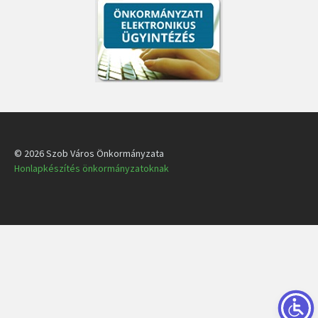
© 2026 Szob Város Önkormányzata
Honlapkészítés önkormányzatoknak