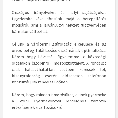
Országos irányelveket és helyi sajátságokat
figyelembe véve döntünk majd a betegellátás
módjáról, ami a járványügyi helyzet függvényében
bármikor változhat.
Célunk a várótermi zsúfoltság elkerülése és az
orvos-beteg találkozások számának optimalizása.
Kérem hogy kövessék figyelemmel a közösségi
oldalakon (szobinfo) megosztottakat. A rendelőt
csak halaszthatatlan esetben keressék fel,
bizonytalanság esetén előzetesen telefonon
konzultáljunk rendelési időben .
Kérem, hogy minden ismerősüket, akinek gyermeke
a Szobi Gyermekorvosi rendelőhöz tartozik
értesítsenek a változásokról.