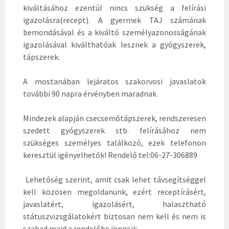
kiváltásához ezentúl nincs szükség a felírási
igazolásra(recept). A gyermek TAJ számának
bemondásával és a kiváltó személyazonosságának
igazolásával kiválthatóak lesznek a gyógyszerek,
tápszerek.
A mostanában lejáratos szakorvosi javaslatok
további 90 napra érvényben maradnak.
Mindezek alapján csecsemőtápszerek, rendszeresen
szedett gyógyszerek stb. felírásához nem
szükséges személyes találkozó, ezek telefonon
keresztül igényelhetők! Rendelő tel:06-27-306889
Lehetőség szerint, amit csak lehet távsegítséggel
kell közösen megoldanunk, ezért receptírásért,
javaslatért, igazolásért, halasztható
státuszvizsgálatokért biztosan nem kell és nem is
szabad majd a rendelőbe jönniük.