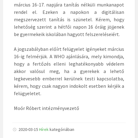
március 16-17. napjára tanítás nélküli munkanapot
rendel el. Ezeken a napokon a digitálisan
megszervezett tanítás is szünetel. Kérem, hogy
lehetőség szerint a hétfői napon 16 óráig jöjjenek
be gyermekeik iskolában hagyott felszereléseiért.
A jogszabályban előírt felügyelet igényeket március
16-ig felmérjük. A WHO ajánlására, mely kimondja,
hogy a fertőzés elleni leghatékonyabb védelem
akkor valósul meg, ha a gyerekek a lehető
legkevesebb emberrel kerülnek testi kapcsolatba,
kérem, hogy csak nagyon indokolt esetben kérjék a
felügyeletet.
Moór Róbert intézményvezető
2020-03-15
Hírek
kategóriában