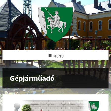
MENU
Gépjárműadó