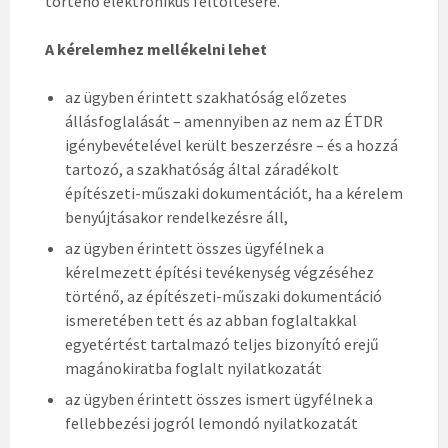
történő elektronikus feltöltésére.
A kérelemhez mellékelni lehet
az ügyben érintett szakhatóság előzetes
állásfoglalását – amennyiben az nem az ÉTDR
igénybevételével került beszerzésre – és a hozzá
tartozó, a szakhatóság által záradékolt
építészeti-műszaki dokumentációt, ha a kérelem
benyújtásakor rendelkezésre áll,
az ügyben érintett összes ügyfélnek a
kérelmezett építési tevékenység végzéséhez
történő, az építészeti-műszaki dokumentáció
ismeretében tett és az abban foglaltakkal
egyetértést tartalmazó teljes bizonyító erejű
magánokiratba foglalt nyilatkozatát
az ügyben érintett összes ismert ügyfélnek a
fellebbezési jogról lemondó nyilatkozatát