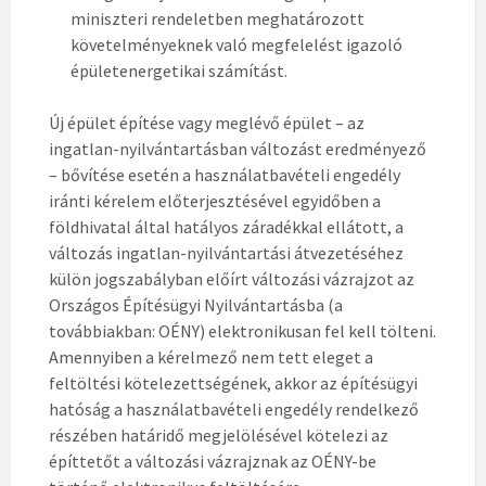
miniszteri rendeletben meghatározott
követelményeknek való megfelelést igazoló
épületenergetikai számítást.
Új épület építése vagy meglévő épület – az
ingatlan-nyilvántartásban változást eredményező
– bővítése esetén a használatbavételi engedély
iránti kérelem előterjesztésével egyidőben a
földhivatal által hatályos záradékkal ellátott, a
változás ingatlan-nyilvántartási átvezetéséhez
külön jogszabályban előírt változási vázrajzot az
Országos Építésügyi Nyilvántartásba (a
továbbiakban: OÉNY) elektronikusan fel kell tölteni.
Amennyiben a kérelmező nem tett eleget a
feltöltési kötelezettségének, akkor az építésügyi
hatóság a használatbavételi engedély rendelkező
részében határidő megjelölésével kötelezi az
építtetőt a változási vázrajznak az OÉNY-be