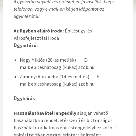
A gyorsabb ügyintézés érdekében javasoljuk, hogy
telefonon, vagy e-mail-en kérjen időpontot az
ügyintézőtől!
Az ügyben eljáró iroda:
Építésügyi és
Városfejlesztési Iroda
Ügyintéző:
Nagy Miklós (28-as mellék) E-
mail: epiteshatosag (kukac) szob.hu
Zimonyi Alexandra (14-es mellék) E-
mail: epiteshatosag (kukac) szob.hu
Ügyleírás
Használatbavételi engedély
alapján vehető
használatba a rendeltetésszerű és biztonságos
használatra alkalmas építési engedélyhez kötött
építési tevékenységgel érintett építmény,