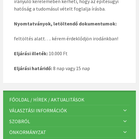
irányuló kérelemében kérheti, hogy az építésügyi
hatóság a tudomásul vételt foglalja írásba.
Nyomtatványok, letöltendő dokumentumok:
feltöltés alatt…. kérem érdeklődjön irodánkban!
Eljárási illeték:
10.000 Ft
Eljárási határidő:
8 nap vagy 15 nap
FŐOLDAL / HÍREK / AKTUALITÁSOK
VÁLASZTÁSI INFORMÁCIÓK
SZOBRÓL
ÖNKORMÁNYZAT