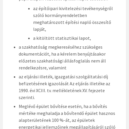
az építőipari kivitelezési tevékenységről
szóló kormányrendeletben
meghatározott építési napló összesítő
lapját,
a kitöltött statisztikai lapot,
a szakhatóság megkereséséhez szükséges
dokumentációt, ha a kérelem benyújtásakor
előzetes szakhatósági állásfoglalás nem áll
rendelkezésre, valamint
az eljárási illeték, igazgatási szolgáltatási díj
befizetésének igazolását Az eljárás illetéke az
1990. évi XCIII. tv. mellékletének XV. fejezete
szerinti.
Meglévő épület bővítése esetén, ha a bővítés
mértéke meghaladja a bővítendő épület hasznos
alapterületének 100 %-át, az épületek
energetikai jellemzőinek megállapításáról szóló