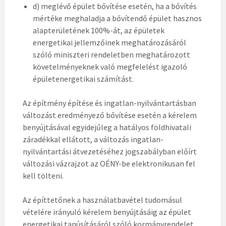
d) meglévő épület bővítése esetén, ha a bővítés
mértéke meghaladja a bővítendő épület hasznos
alapterületének 100%-át, az épületek
energetikai jellemzőinek meghatározásáról
szóló miniszteri rendeletben meghatározott
követelményeknek való megfelelést igazoló
épületenergetikai számítást.
Az építmény építése és ingatlan-nyilvántartásban
változást eredményező bővítése esetén a kérelem
benyújtásával egyidejűleg a hatályos földhivatali
záradékkal ellátott, a változás ingatlan-
nyilvántartási átvezetéséhez jogszabályban előírt
változási vázrajzot az OÉNY-be elektronikusan fel
kell tölteni.
Az építtetőnek a használatbavétel tudomásul
vételére irányuló kérelem benyújtásáig az épület
energetikai tanúsításáról szóló kormányrendelet