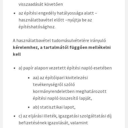
visszaadását követően
az építési engedély hatályossága alatt –
használatbavétel előtt –nyújtja be az
építéshatósághoz.
A használatbavétel tudomásulvételére irányuló
kérelemhez, a tartalmától függően mellékelni
kell
a) papír alapon vezetett építési napló esetében
aa) az építőipari kivitelezési
tevékenységről szóló
kormányrendeletben meghatározott
építési napló összesítő lapját,
ab) statisztikai lapot,
c) az eljárási illeték, igazgatási szolgáltatási díj
befizetésének igazolását, valamint