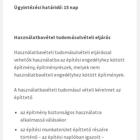
Ügyintézési határidő: 15 nap
Használatbavétel tudomásulvételi eljárás
Használatbavételi tudomásulvételi eljárással
vehetők használatba az építési engedélyhez kötött
építmény, építményrészek, melyek nem
használatbavételi engedélyhez kötött építmények.
A használatbavételi tudomásul vételi kérelmet az
építtető
az építmény biztonságos használatra
alkalmassá válásakor
az építési munkaterület építtető részére
történő – az építési naplóban igazolt –