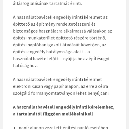
állásfoglalásának tartalmát érinti.
A használatbavételi engedély iránti kérelmet az
építtető az építmény rendeltetésszerű és
biztonságos használatra alkalmassá válásakor, az
építési munkaterület építtető részére történő,
építési naplóban igazolt átadását követően, az
építési engedély hatályossága alatt – a
használatbavétel előtt – nyújtja be az építésügyi
hatósághoz.
A használatbavételi engedély iránti kérelmet
elektronikusan vagy papír alapon, az erre a célra
szolgáló formanyomtatványon lehet benyújtani.
A használatbavételi engedély iránti kérelemhez,
a tartalmától függően mellékelni kell
papír alapon vezetett építési napló esetében