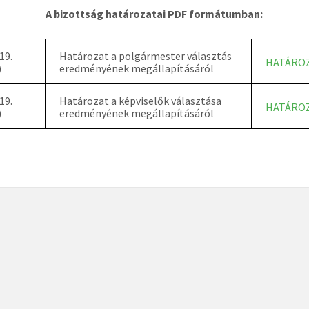
A bizottság határozatai PDF formátumban:
19.
Határozat a polgármester választás
HATÁRO
)
eredményének megállapításáról
19.
Határozat a képviselők választása
HATÁRO
)
eredményének megállapításáról