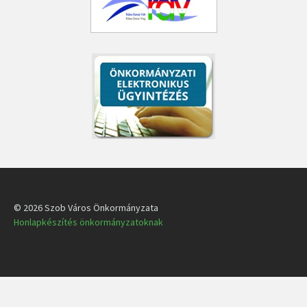
© 2026 Szob Város Önkormányzata
Honlapkészítés önkormányzatoknak