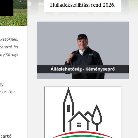
érkezőknek,
zeretni, ha
áry Károly)
nyi
ezetője.
itartó