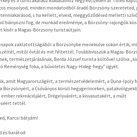
érkép és a turistakalauz kiadásaihoz négy évtizeden át Tőled kapt
gos mosolyod, minden mondatodból áradó Börzsöny-szereteted, 
 tenniakarásod, s ha kellett, elveid, meggyőződésed melletti szív
od hiányozni fog, de munkád eredménye, a Börzsöny-rajongók kö
tt kísér a Magas-Börzsöny turistaútjain.
napok zaklatottságából a Börzsönybe menekülve sokan értik, mir
széltél, mitől óvtál és mit féltettél. Továbbvisszük a Magas-Bör
ek, természetjárásának, Berda József turista költővel szólva „ki
ó Reménység foka, a bűvöletes Nagy-Hideg-hegy” ügyét.
k, amit Magyarországért, a természetvédelemért, a Duna-Ipoly
 a Börzsönyért, a Csóványos körüli hegygerinceken, patakvölgyek
 ember rekreációjáért, Drégelyvárért, a kisvasutakért, a múlt
éért tettél.
led, Karcsi bátyám!
d és barátod: