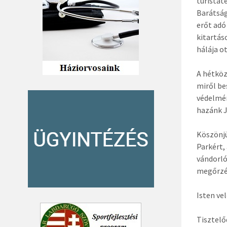
turistat
Barátsá
erőt adó
kitartás
hálája o
A hétköz
miről be
védelmén
hazánk J
Köszönjü
Parkért,
vándorló
megőrzés
Isten ve
Tisztelő