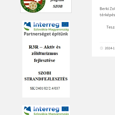
Berki Zo
térképé
Tesz
2024-