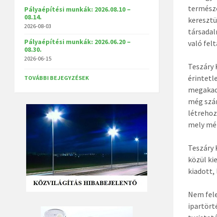
természe
Pályaépítési munkák: 2026.08.10 –
08.14.
kereszt
2026-08-03
társadal
Pályaépítési munkák: 2026.06.20 –
való fel
08.30.
2026-06-15
Teszáry 
érintetl
TOVÁBBI BEJEGYZÉSEK
megakadá
még szá
létrehoz
mely mél
Teszáry 
közül ki
kiadott,
Nem fele
ipartört