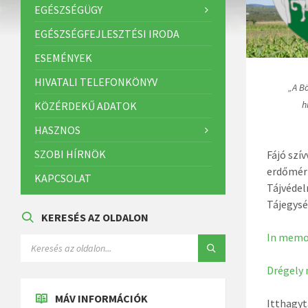
EGÉSZSÉGÜGY
EGÉSZSÉGFEJLESZTÉSI IRODA
ESEMÉNYEK
HIVATALI TELEFONKÖNYV
„A B
h
KÖZÉRDEKŰ ADATOK
HASZNOS
SZOBI HÍRNÖK
Fájó szí
erdőmérn
KAPCSOLAT
Tájvédel
Tájegysé
KERESÉS AZ OLDALON
In memo
Drégely
MÁV INFORMÁCIÓK
Itthagyt