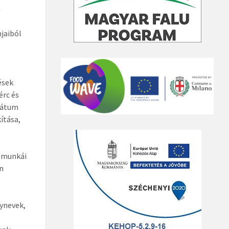
n
jaiból
ések
érc és
vátum
ítása,
i munkái
n
lynevek,