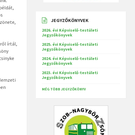
unk.
példát,
ós
JEGYZŐKÖNYVEK
szönete,
2026. évi Képviselő-testületi
Jegyzőkönyvek
ől írtál,
2025. évi Képviselő-testületi
Jegyzőkönyvek
zsöny
csinyke
2024. évi Képviselő-testületi
Jegyzőkönyvek
2023. évi Képviselő-testületi
Jegyzőkönyvek
 Nemzeti
ben
MÉG TÖBB JEGYZŐKÖNYV