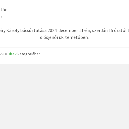
ltán
sz
áry Károly búcsúztatása 2024. december 11-én, szerdán 15 órától l
diósjenői r.k. temetőben.
12-10
Hírek
kategóriában