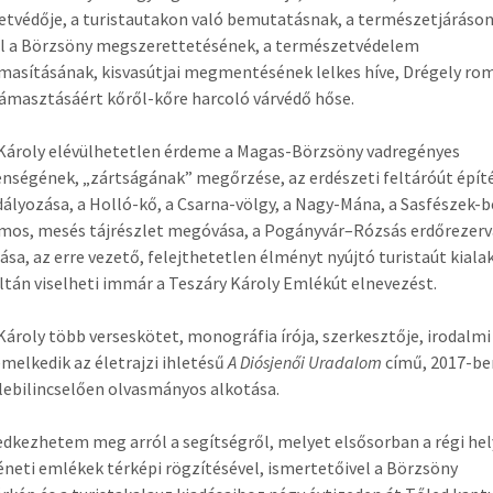
tvédője, a turistautakon való bemutatásnak, a természetjáráso
ül a Börzsöny megszerettetésének, a természetvédelem
masításának, kisvasútjai megmentésének lelkes híve, Drégely rom
támasztásáért kőről-kőre harcoló várvédő hőse.
Károly elévülhetetlen érdeme a Magas-Börzsöny vadregényes
enségének, „zártságának” megőrzése, az erdészeti feltáróút épít
lyozása, a Holló-kő, a Csarna-völgy, a Nagy-Mána, a Sasfészek-b
mos, mesés tájrészlet megóvása, a Pogányvár–Rózsás erdőrezer
ása, az erre vezető, felejthetetlen élményt nyújtó turistaút kialak
tán viselheti immár a Teszáry Károly Emlékút elnevezést.
Károly több verseskötet, monográfia írója, szerkesztője, irodalm
emelkedik az életrajzi ihletésű
A Diósjenői Uradalom
című, 2017-be
 lebilincselően olvasmányos alkotása.
dkezhetem meg arról a segítségről, melyet elsősorban a régi he
éneti emlékek térképi rögzítésével, ismertetőivel a Börzsöny