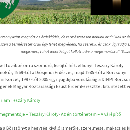
örzsöny iránt megnőtt az érdeklődés, de természetesen nekünk örülni kell az 
iszen a természetet csak úgy lehet megvédeni, ha szeretik, és csak úgy tudja s
megismeri, tehát lehetőséget kellett adni a megismerésre.” (Tesz
vvel továbbítom a szomorú, lesújtó hírt: elhunyt Teszáry Károly
ök úr, 1969-től a Diósjenői Erdészet, majd 1985-től a Börzsönyi
mi Körzet, 1997-től 2005-ig, nyugdíjba vonulásáig a DINPI Börzsö
gének Magyar Köztársasági Ezüst Érdemkereszttel kitüntetett v
riam Teszáry Károly
 megmentője – Teszáry Károly
·
Az én történetem – A várépítő
a a Börzsönyt a hegység kiváló ismerője, szerelmese, makacs és k