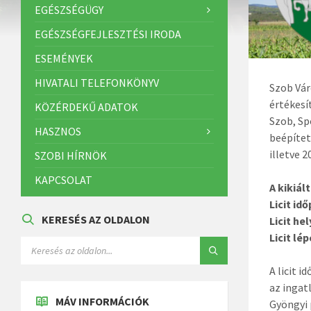
EGÉSZSÉGÜGY
EGÉSZSÉGFEJLESZTÉSI IRODA
ESEMÉNYEK
HIVATALI TELEFONKÖNYV
Szob Vár
értékesí
KÖZÉRDEKŰ ADATOK
Szob, Sp
HASZNOS
beépítet
illetve 
SZOBI HÍRNÖK
KAPCSOLAT
A kikiált
Licit id
KERESÉS AZ OLDALON
Licit hel
Licit lé
A licit 
az ingat
MÁV INFORMÁCIÓK
Gyöngyi 