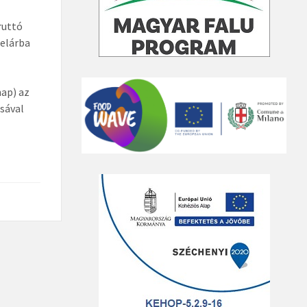
bruttó
telárba
nap) az
ásával