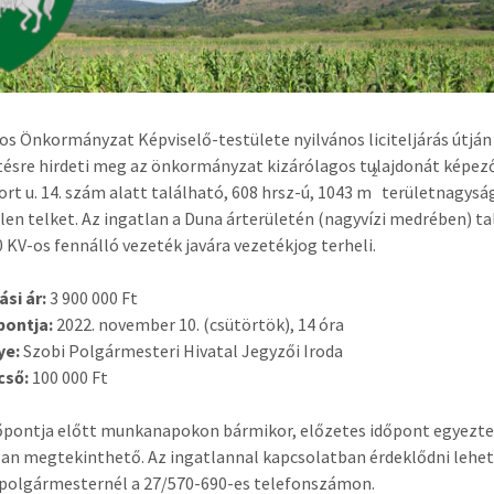
os Önkormányzat Képviselő-testülete nyilvános liciteljárás útján
tésre hirdeti meg az önkormányzat kizárólagos tulajdonát képez
2
ort u. 14. szám alatt található, 608 hrsz-ú, 1043 m
területnagysá
len telket. Az ingatlan a Duna árterületén (nagyvízi medrében) ta
20 KV-os fennálló vezeték javára vezetékjog terheli.
ási ár:
3 900 000 Ft
őpontja:
2022. november 10. (csütörtök), 14 óra
ye:
Szobi Polgármesteri Hivatal Jegyzői Iroda
pcső:
100 000 Ft
időpontja előtt munkanapokon bármikor, előzetes időpont egyezt
lan megtekinthető. Az ingatlannal kapcsolatban érdeklődni lehe
polgármesternél a 27/570-690-es telefonszámon.