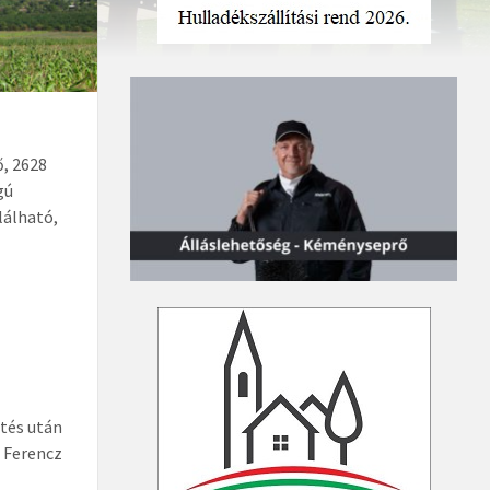
ő, 2628
gú
lálható,
etés után
t Ferencz