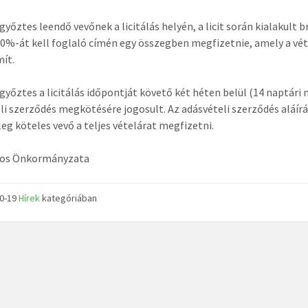
 győztes leendő vevőnek a licitálás helyén, a licit során kialakult 
10%-át kell foglaló címén egy összegben megfizetnie, amely a vé
ít.
n győztes a licitálás időpontját követő két héten belül (14 naptári 
li szerződés megkötésére jogosult. Az adásvételi szerződés aláír
leg köteles vevő a teljes vételárat megfizetni.
ros Önkormányzata
10-19
Hírek
kategóriában