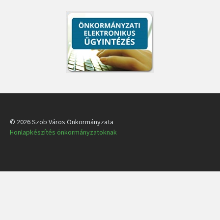
© 2026 Szob Város Önkormányzata
Honlapkészítés önkormányzatoknak