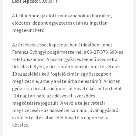
Licit lépcső:
50.000 Ft.
A licit időpontja előtt munkanapokon bármikor,
előzetes időpont egyeztetés után az ingatlan
megtekinthető.
Az értékesítéssel kapcsolatban érdeklődni lehet
Ferencz Gyöngyi polgármesternél a 06-27/570-690-es
telefonszámon. A liciten győztes leendő vevőnek a
licitálás helyén, a licit során kialakult bruttó vételár
10 százalékát kell foglaló címén egy összegben
megfizetnie, amely a vételárba beleszámít. A liciten
győztes a licitálás időpontját követő két héten belül
(14 naptári nap) az adásvételi szerződés
megkötésére jogosult. A vevő a teljes vételár
megfizetésére az adásvétel kamarai jóváhagyásáról
szóló értesítés átvételét követő 5 napon belül
köteles.