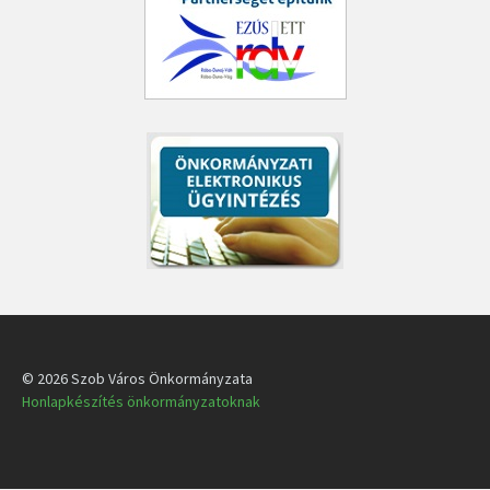
© 2026 Szob Város Önkormányzata
Honlapkészítés önkormányzatoknak