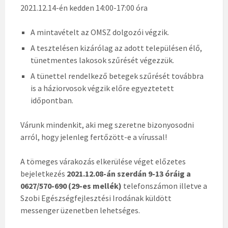
2021.12.14-én kedden 14:00-17:00 óra
A mintavételt az OMSZ dolgozói végzik.
A tesztelésen kizárólag az adott településen élő,
tünetmentes lakosok szűrését végezzük.
A tünettel rendelkező betegek szűrését továbbra
is a háziorvosok végzik előre egyeztetett
időpontban.
Várunk mindenkit, aki meg szeretne bizonyosodni
arról, hogy jelenleg fertőzött-e a vírussal!
A tömeges várakozás elkerülése véget előzetes
bejeletkezés
2021.12.08-án szerdán 9-13 óráig a
0627/570-690 (29-es mellék)
telefonszámon illetve a
Szobi Egészségfejlesztési Irodának küldött
messenger üzenetben lehetséges.