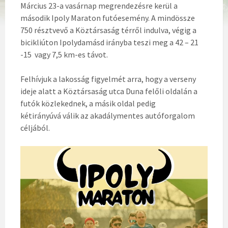
Március 23-a vasárnap megrendezésre kerül a
második Ipoly Maraton futóesemény. A mindössze
750 résztvevő a Köztársaság térről indulva, végig a
bicikliúton Ipolydamásd irányba teszi meg a 42 – 21
-15 vagy 7,5 km-es távot.
Felhívjuk a lakosság figyelmét arra, hogy a verseny
ideje alatt a Köztársaság utca Duna felőli oldalán a
futók közlekednek, a másik oldal pedig
kétirányúvá válik az akadálymentes autóforgalom
céljából.