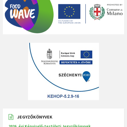
JEGYZŐKÖNYVEK
2026. évi Képviselő-testületi Jegyzőkönyvek