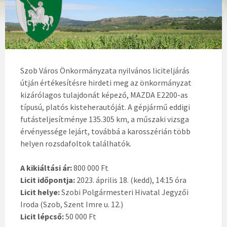
Szob Város Önkormányzata nyilvános liciteljárás
útján értékesítésre hirdeti meg az önkormányzat
kizárólagos tulajdonát képező, MAZDA E2200-as
típusú, platós kisteherautóját. A gépjármű eddigi
futásteljesítménye 135.305 km, a műszaki vizsga
érvényessége lejárt, továbbá a karosszérián több
helyen rozsdafoltok találhatók.
A kikiáltási ár:
800 000 Ft
Licit időpontja:
2023. április 18. (kedd), 14:15 óra
Licit helye:
Szobi Polgármesteri Hivatal Jegyzői
Iroda (Szob, Szent Imre u. 12.)
Licit lépcső:
50 000 Ft