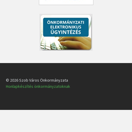
© 2026 Szob Város Önkormányzata
Honlapkészítés önkormányzatoknak