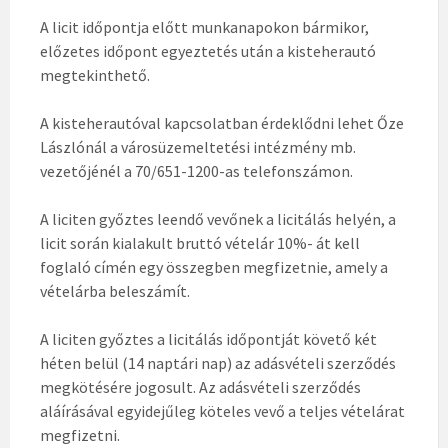
A licit időpontja előtt munkanapokon bármikor,
előzetes időpont egyeztetés után a kisteherautó
megtekinthető.
A kisteherautóval kapcsolatban érdeklődni lehet Őze
Lászlónál a városüzemeltetési intézmény mb.
vezetőjénél a 70/651-1200-as telefonszámon.
A liciten győztes leendő vevőnek a licitálás helyén, a
licit során kialakult bruttó vételár 10%- át kell
foglaló címén egy összegben megfizetnie, amely a
vételárba beleszámít.
A liciten győztes a licitálás időpontját követő két
héten belül (14 naptári nap) az adásvételi szerződés
megkötésére jogosult. Az adásvételi szerződés
aláírásával egyidejűleg köteles vevő a teljes vételárat
megfizetni.