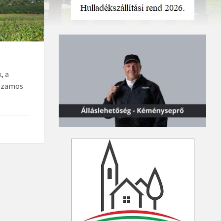
, a
huzamos