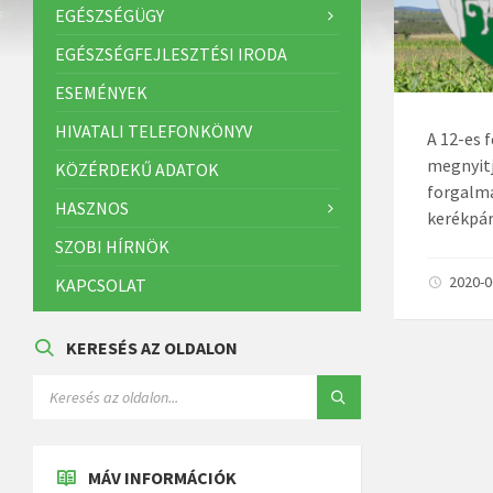
EGÉSZSÉGÜGY
EGÉSZSÉGFEJLESZTÉSI IRODA
ESEMÉNYEK
HIVATALI TELEFONKÖNYV
A 12-es 
megnyitj
KÖZÉRDEKŰ ADATOK
forgalma
HASZNOS
kerékpár
SZOBI HÍRNÖK
2020-
KAPCSOLAT
KERESÉS AZ OLDALON
MÁV INFORMÁCIÓK