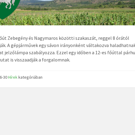
főút Zebegény és Nagymaros közötti szakaszát, reggel 8 órától
ák. A gépjárművek egy sávon irányonként váltakozva haladhatnak
t jelzőlámpa szabályozza. Ezzel egy időben a 12-es főúttal pár
utat is visszaadják a forgalomnak.
06-30
Hírek
kategóriában