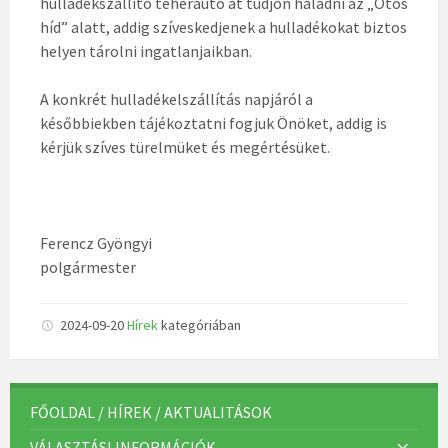
hulladékszállító teherautó át tudjon haladni az „Ötös
híd” alatt, addig szíveskedjenek a hulladékokat biztos
helyen tárolni ingatlanjaikban.
A konkrét hulladékelszállítás napjáról a
későbbiekben tájékoztatni fogjuk Önöket, addig is
kérjük szíves türelmüket és megértésüket.
Ferencz Gyöngyi
polgármester
2024-09-20
Hírek
kategóriában
FŐOLDAL / HÍREK / AKTUALITÁSOK
VÁLASZTÁSI INFORMÁCIÓK