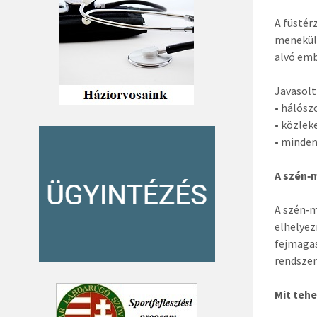
A füstér
menekülé
alvó emb
Javasolt
• hálós
• közlek
• minden
A szén‑
A szén‑m
elhelyez
fejmagas
rendszer
Mit teh