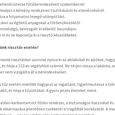
 ellenőriztesse fűtőberendezéseit szakemberrel.
kodjon a kémény rendszeres tisztításáról és ellenőrzéséről.
ítsa a folyamatos levegő‑utánpótlást.
 távol az éghető anyagokat a fűtőeszközöktől.
ó minőségű, bevizsgált érzékelőt használjon.
e le és ne kapcsolja ki a riasztó készülékeket.
yünk riasztás esetén?
oxid‑riasztáskor azonnal nyissa ki az ablakokat és ajtókat, hagyj
, és hívja a 112‑es segélyhívó számot. Ne térjen vissza a lakásba, 
r nem vizsgálta át a berendezéseket.
y tűz esetén mielőbb hagyja el az ingatlant, figyelmeztesse a töb
dót, és hívja a tűzoltókat. A gyors jelzés életeket ment.
elően karbantartott fűtési rendszer, a biztonságos használat és
k alkalmazása jelentősen csökkenti a tragédiák kockázatát. A m
dekünk — egy kis odafigyelés emberéleteket menthet.