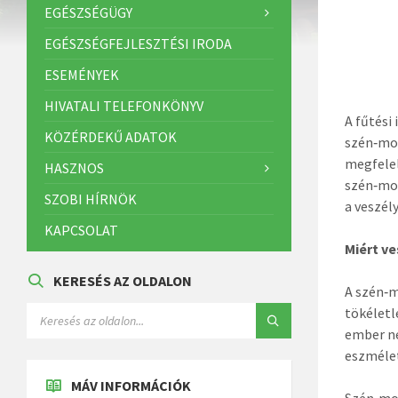
EGÉSZSÉGÜGY
EGÉSZSÉGFEJLESZTÉSI IRODA
ESEMÉNYEK
HIVATALI TELEFONKÖNYV
A fűtési
KÖZÉRDEKŰ ADATOK
szén‑mo
megfelel
HASZNOS
szén‑mon
SZOBI HÍRNÖK
a veszél
KAPCSOLAT
Miért v
KERESÉS AZ OLDALON
A szén‑m
tökéletl
ember ne
eszmélet
MÁV INFORMÁCIÓK
Szén‑mon