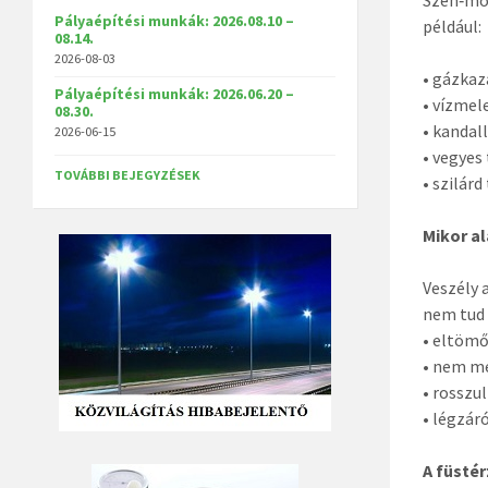
Pályaépítési munkák: 2026.08.10 –
például:
08.14.
2026-08-03
• gázka
Pályaépítési munkák: 2026.06.20 –
• vízmel
08.30.
• kandal
2026-06-15
• vegyes
TOVÁBBI BEJEGYZÉSEK
• szilár
Mikor al
Veszély 
nem tud 
• eltömő
• nem me
• rosszu
• légzár
A füsté