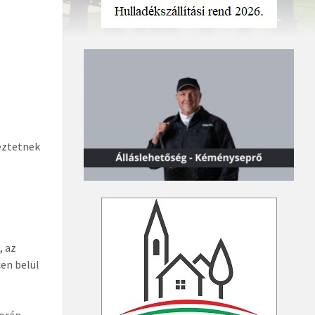
e
eztetnek
, az
en belül
orán,