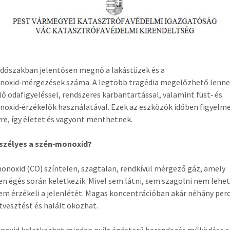
 időszakban jelentősen megnő a lakástüzek és a
noxid‑mérgezések száma. A legtöbb tragédia megelőzhető lenn
ő odafigyeléssel, rendszeres karbantartással, valamint füst‑ és
oxid‑érzékelők használatával. Ezek az eszközök időben figyelm
yre, így életet és vagyont menthetnek.
eszélyes a szén‑monoxid?
onoxid (CO) színtelen, szagtalan, rendkívül mérgező gáz, amely
en égés során keletkezik. Mivel sem látni, sem szagolni nem lehet
m érzékeli a jelenlétét. Magas koncentrációban akár néhány perc
vesztést és halált okozhat.
oxid keletkezhet minden nyílt égésterű berendezés működése s