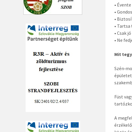
• Évente
• Gondos
• Biztos
• Tartsa
• Csak j
• Ne fedj
Mit teg
Szén‑mon
épületet
szakembe
Füst vag
tartózko
A megfel
érzékelő
közös ér