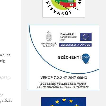
a el az
amíg
bi bent
 az
egelőzés