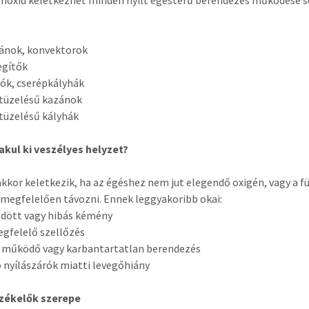
zánok, konvektorok
egítők
lók, cserépkályhák
 tüzelésű kazánok
d tüzelésű kályhák
akul ki veszélyes helyzet?
akkor keletkezik, ha az égéshez nem jut elegendő oxigén, vagy a f
megfelelően távozni. Ennek leggyakoribb okai:
dött vagy hibás kémény
gfelelő szellőzés
l működő vagy karbantartatlan berendezés
ó nyílászárók miatti levegőhiány
rzékelők szerepe