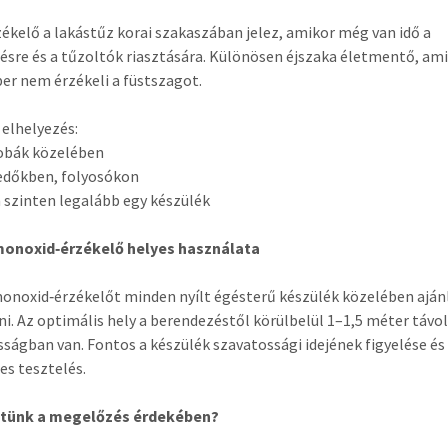
zékelő a lakástűz korai szakaszában jelez, amikor még van idő a
sre és a tűzoltók riasztására. Különösen éjszaka életmentő, ami
er nem érzékeli a füstszagot.
 elhelyezés:
zobák közelében
edőkben, folyosókon
 szinten legalább egy készülék
monoxid‑érzékelő helyes használata
onoxid‑érzékelőt minden nyílt égésterű készülék közelében aján
ni. Az optimális hely a berendezéstől körülbelül 1–1,5 méter távo
ságban van. Fontos a készülék szavatossági idejének figyelése és
es tesztelés.
etünk a megelőzés érdekében?