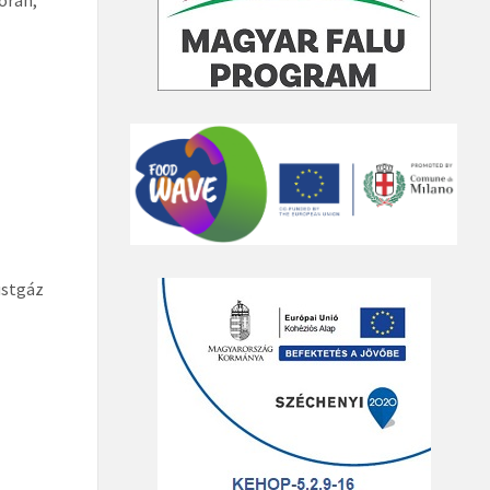
üstgáz