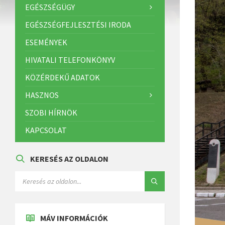
EGÉSZSÉGÜGY
EGÉSZSÉGFEJLESZTÉSI IRODA
ESEMÉNYEK
HIVATALI TELEFONKÖNYV
KÖZÉRDEKŰ ADATOK
HASZNOS
SZOBI HÍRNÖK
KAPCSOLAT
KERESÉS AZ OLDALON
MÁV INFORMÁCIÓK