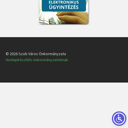
© 2026 Szob Város Önkormányzata
Honlapkészítés önkormányzatoknak