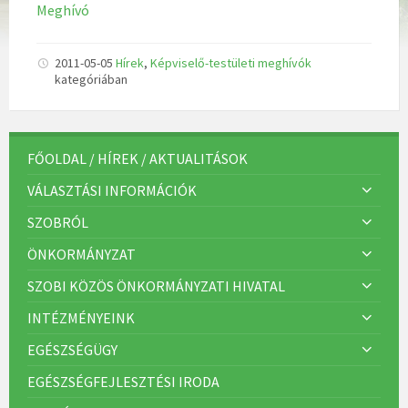
Meghívó
2011-05-05
Hírek
,
Képviselő-testületi meghívók
kategóriában
FŐOLDAL / HÍREK / AKTUALITÁSOK
VÁLASZTÁSI INFORMÁCIÓK
SZOBRÓL
ÖNKORMÁNYZAT
SZOBI KÖZÖS ÖNKORMÁNYZATI HIVATAL
INTÉZMÉNYEINK
EGÉSZSÉGÜGY
EGÉSZSÉGFEJLESZTÉSI IRODA