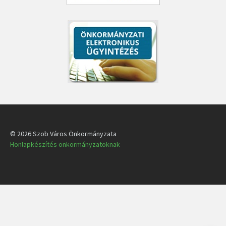
© 2026 Szob Város Önkormányzata
Honlapkészítés önkormányzatoknak