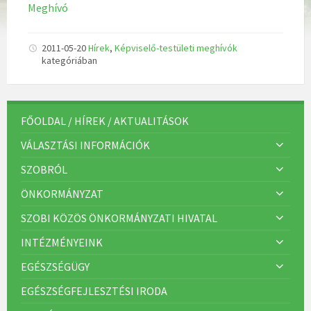
Meghívó
2011-05-20
Hírek
,
Képviselő-testületi meghívók
kategóriában
FŐOLDAL / HÍREK / AKTUALITÁSOK
VÁLASZTÁSI INFORMÁCIÓK
SZOBRÓL
ÖNKORMÁNYZAT
SZOBI KÖZÖS ÖNKORMÁNYZATI HIVATAL
INTÉZMÉNYEINK
EGÉSZSÉGÜGY
EGÉSZSÉGFEJLESZTÉSI IRODA