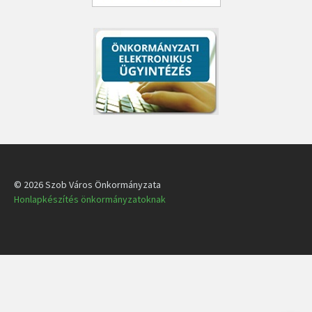
© 2026 Szob Város Önkormányzata
Honlapkészítés önkormányzatoknak